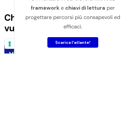
framework
e
chiavi di lettura
per
Che competenze
progettare percorsi più consapevoli ed
vuoi sviluppare?
efficaci.
Scarica l'atlante!
You and AI
Div