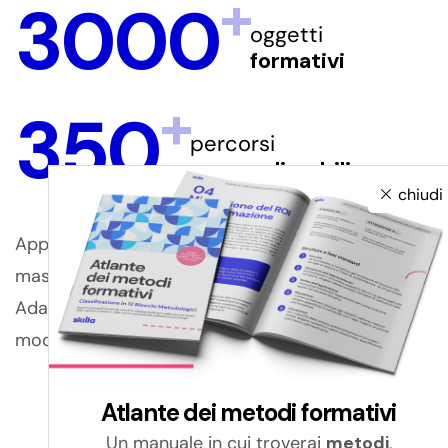
+
3000
oggetti
formativi
+
350
percorsi
personalizzabili
chiudi
Approccio strategico, apprendimento attivo,
mastery and blended eLearning, gamification.
Adatta i nostri Learning Path, seleziona i singoli
moduli, costruisci percorsi completi multilingua.
Atlante dei metodi formativi
Un manuale in cui troverai
metodi
,