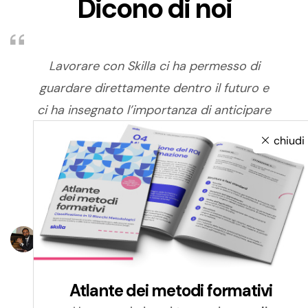
Dicono di noi
Lavorare con Skilla ci ha permesso di
guardare direttamente dentro il futuro e
ci ha insegnato l’importanza di anticipare
i trend, di parlare il linguaggio dei nostri
chiudi
utenti e di trasformare in un asset di
valore l’incontro tra fisico e digitale.
Francesco Boggio Ferraris
Direttore, Scuola di Formazione Permanente della Fondazione
Italia Cina
Atlante dei metodi formativi