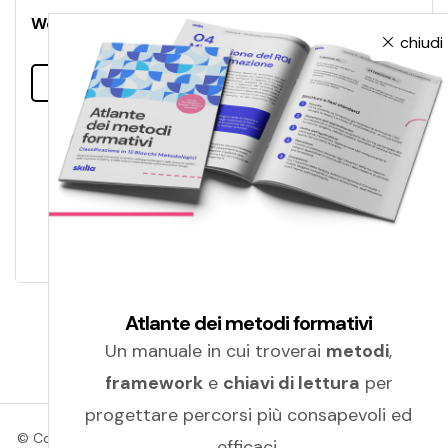
Webinar skilla: i learningPath nel modello CFMT
chiudi
Leggi tutto
Atlante dei metodi formativi
Un manuale in cui troverai
metodi
,
framework
e
chiavi di lettura
per
progettare percorsi più consapevoli ed
© Copyright 2026 Amicucci Formazione | P.IVA 01405830439 |
efficaci.