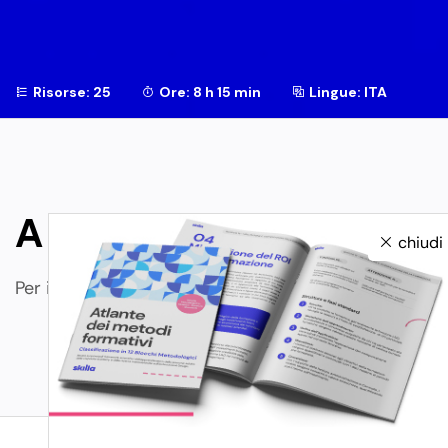
Risorse: 25
Ore: 8 h 15 min
Lingue: ITA
A chi è rivolto?
chiudi
Per imprenditori e aspiranti imprenditori.