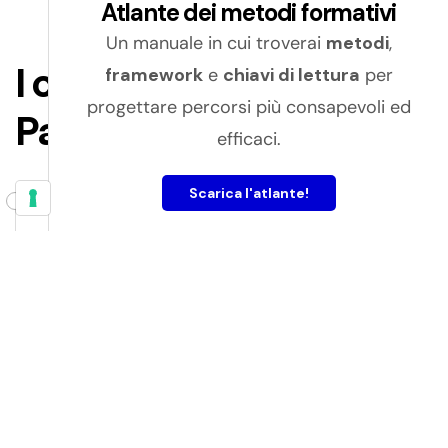
Atlante dei metodi formativi
Un manuale in cui troverai
metodi
,
I contenuti del Learning
framework
e
chiavi di lettura
per
progettare percorsi più consapevoli ed
Path
efficaci.
Scarica l'atlante!
Cards – Ti riconosci?
Test iniziale
Contenuti
Il mindset dell’imprenditore
4 pillole formative