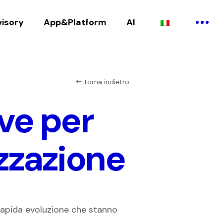
visory
App&Platform
AI
torna indietro
ave per
zzazione
rapida evoluzione che stanno