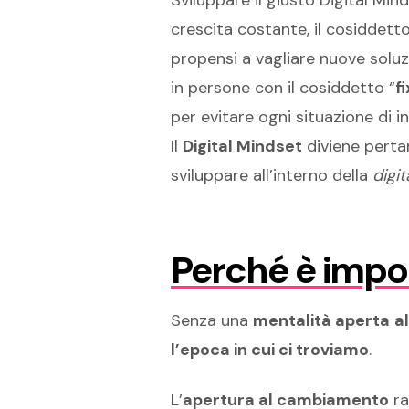
Sviluppare il giusto Digital Mi
crescita costante, il cosiddetto
propensi a vagliare nuove soluz
in persone con il cosiddetto “
f
per evitare ogni situazione di i
Il
Digital Mindset
diviene perta
sviluppare all’interno della
digit
Perché è impor
Senza una
mentalità aperta
a
l’epoca in cui ci troviamo
.
L’
apertura al cambiamento
ra