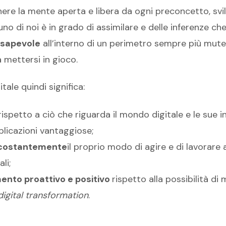
tenere la mente aperta e libera da ogni preconcetto, sv
no di noi è in grado di assimilare e delle inferenze che 
nsapevole
all’interno di un perimetro sempre più mu
 mettersi in gioco.
tale quindi significa:
rispetto a ciò che riguarda il mondo digitale e le sue i
plicazioni vantaggiose;
e costantemente
il proprio modo di agire e di lavorare 
li;
ento proattivo e positivo
rispetto alla possibilità di
digital transformation
.