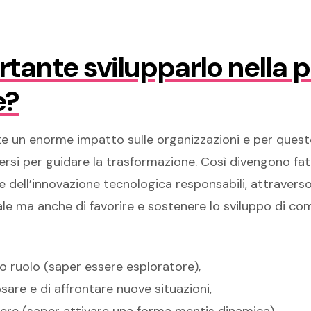
tante svilupparlo nella p
e?
 un enorme impatto sulle organizzazioni e per questo
rsi per guidare la trasformazione. Così divengono fat
de dell’innovazione tecnologica responsabili, attraverso 
ale ma anche di favorire e sostenere lo sviluppo di co
io ruolo (saper essere esploratore),
osare e di affrontare nuove situazioni,
ere (saper attivare una forma mentis dinamica),