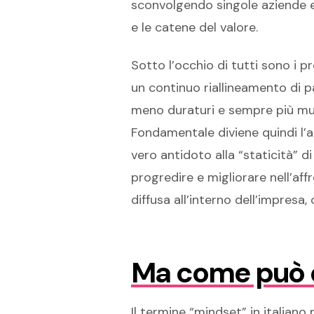
sconvolgendo singole aziende ed 
e le catene del valore.
Sotto l’occhio di tutti sono i p
un continuo riallineamento di pa
meno duraturi e sempre più mut
Fondamentale diviene quindi l
vero antidoto alla “staticità” d
progredire e migliorare nell’affr
diffusa all’interno dell’impres
Ma come può es
Il termine “mindset” in italian