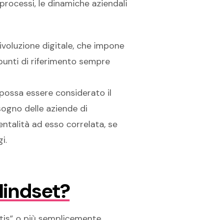
 processi, le dinamiche aziendali
rivoluzione digitale, che impone
i punti di riferimento sempre
possa essere considerato il
isogno delle aziende di
mentalità ad esso correlata, se
i.
Mindset?
ntis” o più semplicemente