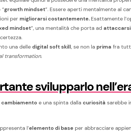
ndset equivale quindi a possedere una mentalità propen
 “
growth mindset
”. Essere aperti mentalmente al ca
ioni per
migliorarsi costantemente.
Esattamente l’op
ixed mindset
”, una mentalità che porta ad
attaccarsi
ncertezza.
nto una delle
digital soft skill
, se non la
prima
fra tut
al transformation.
tante svilupparlo nell’era
l cambiamento
e una spinta dalla
curiosità
sarebbe i
ppresenta l’
elemento di base
per abbracciare appien