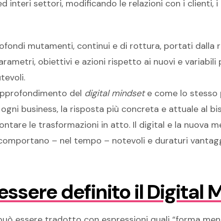
interi settori, modificando le relazioni con i clienti, i
rofondi mutamenti, continui e di rottura, portati dalla 
rametri, obiettivi e azioni rispetto ai nuovi e variabil
evoli.
’approfondimento del
digital mindset
e come lo stesso 
i ogni business, la risposta più concreta e attuale al b
ontare le trasformazioni in atto. Il digital e la nuova 
a, comportano – nel tempo – notevoli e duraturi vantagg
sere definito il Digital 
o può essere tradotto con espressioni quali “forma me