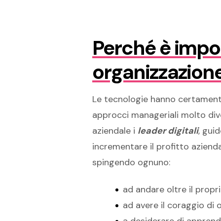
Perché è impor
organizzazion
Le tecnologie hanno certamente
approcci manageriali molto dive
aziendale i
leader
digitali
, gui
incrementare il profitto aziend
spingendo ognuno:
ad andare oltre il propr
ad avere il coraggio di 
a desiderare di apprend