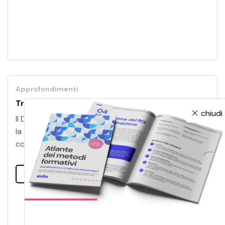
Approfondimenti
Training a 360°: il DNA di Groupama
chiudi
Il DNA di Groupama: training a 360°, attenzione per
la territorialità, supporto alle persone e
consapevolezza dell'impatto sociale.
Leggi tutto