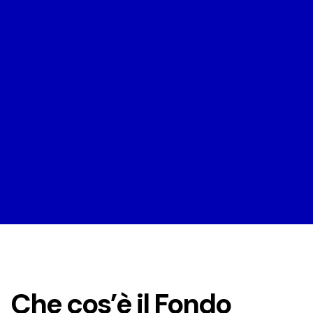
Che cos’è
il Fondo