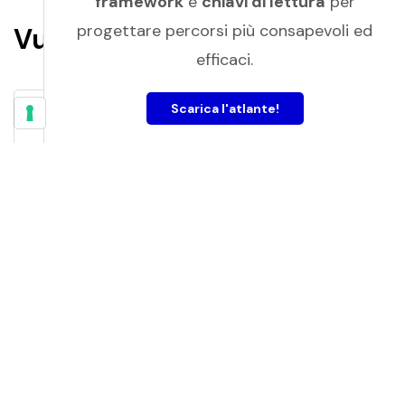
framework
e
chiavi di lettura
per
progettare percorsi più consapevoli ed
Vuoi saperne di più?
efficaci.
Scarica l'atlante!
Il Fondo in 5 minuti
La nostra esperta ci racconta le principali
caratteristiche, requisiti, modalità e tempi di