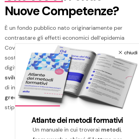
Nuove Competenze?
È un fondo pubblico nato originariamente per
contrastare gli effetti economici dell’epidemia
Covid-19 e attualmente pensato per dare
chiudi
sostegno alle aziende nella loro transizione
digitale ed ecologica.
Supporta le imprese nello
sviluppo di nuove competenze
nei loro processi
di innovazione in ambito
digitale
,
sostenibilità
e
green.
Il fondo si farà carico di parte delle ore di
stipendio del personale dedicato alla formazione.
Atlante dei metodi formativi
Un manuale in cui troverai
metodi
,