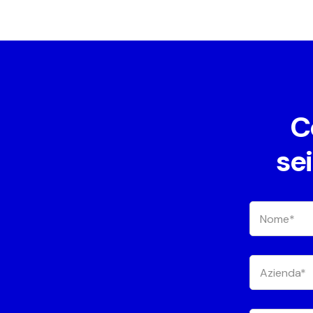
C
sei