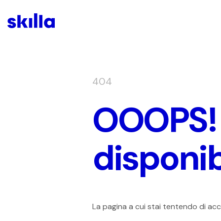
404
OOOPS! 
disponib
La pagina a cui stai tentendo di ac