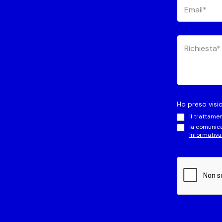
Ho preso visio
il trattame
la comunica
Informativa