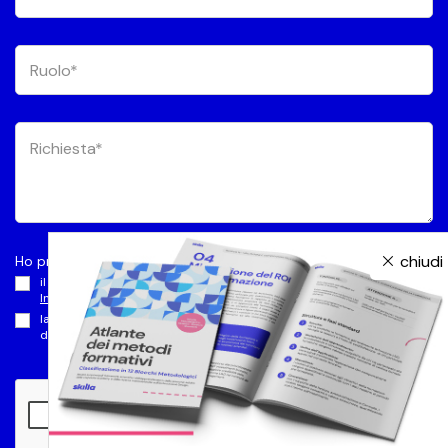
chiudi
Ho preso visione dell’
Informativa privacy
e autorizzo
il trattamento dei dati per le Finalità di Marketing (paragrafo C
Informativa privacy
)
la comunicazione a terzi dei dati volta al perseguimento delle finalità
di Marketing (paragrafo C1
Informativa privacy
)