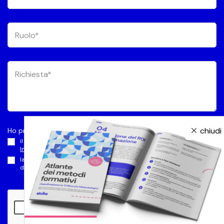
chiudi
Ho preso visione dell’
Informativa privacy
e autorizzo
il trattamento dei dati per le Finalità di Marketing (paragrafo C
Informativa privacy
)
la comunicazione a terzi dei dati volta al perseguimento delle finalità
di Marketing (paragrafo C1
Informativa privacy
)