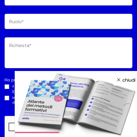
chiudi
Ho preso visione dell’
Informativa privacy
e autorizzo
il trattamento dei dati per le Finalità di Marketing (paragrafo C
Informativa privacy
)
la comunicazione a terzi dei dati volta al perseguimento delle finalità
di Marketing (paragrafo C1
Informativa privacy
)