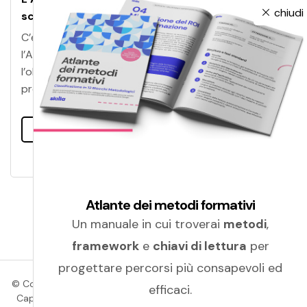
chiudi
sceglie la sicurezza Skilla
C’è una cosa che hanno in comune Skilla e
l’Accademia del Maggio Musicale Fiorentino:
l’obiettivo di garantire la più accurata formazione
professionale.
Leggi tutto
Atlante dei metodi formativi
Un manuale in cui troverai
metodi
,
framework
e
chiavi di lettura
per
progettare percorsi più consapevoli ed
© Copyright 2026 Amicucci Formazione | P.IVA 01405830439 |
efficaci.
Cap. Soc.: Euro 100.000,00 (i.v.) | C.C.I.A.A. (Macerata) | R.E.A.