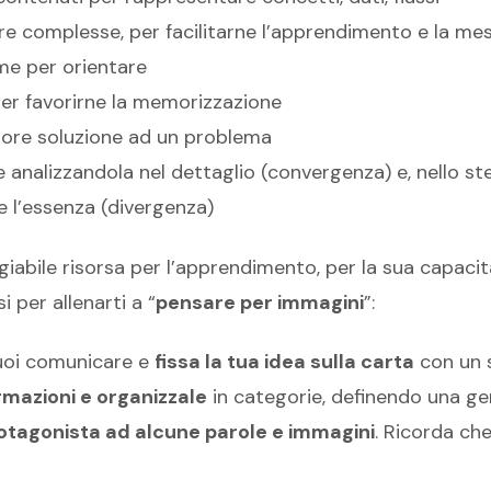
 complesse, per facilitarne l’apprendimento e la mes
eme per orientare
per favorirne la memorizzazione
iore soluzione ad un problema
e analizzandola nel dettaglio (convergenza) e, nello 
e l’essenza (divergenza)
iabile risorsa per l’apprendimento, per la sua capacità
 per allenarti a “
pensare per immagini
”:
vuoi comunicare e
fissa la tua idea sulla carta
con un 
ormazioni e organizzale
in categorie, definendo una ger
rotagonista ad alcune parole e immagini
. Ricorda che