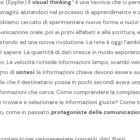
i
e.
(Eppler) Il
visual thinking
è una tecnica che ci perm
immagini, aiutandoci nel processo di apprendimento e 
 abbiamo cercato di sperimentare nuove forme e nuovi li
unicazione orale, poi ai primi alfabeti e alla scrittura,
sistendo ad una nuova rivoluzione. La rete è oggi l’amb
l sapere. La quantità di dati cresce in modo esponenz
 La velocità richiede informazioni lampo, scambi velo
gno di
sintesi
: le informazioni chiave devono essere su
le che il destinatario possa in pochi secondi avere un
nformazioni che cerca. Come comprendere la compless
trovare e selezionare le informazioni giuste? Come ind
o, come in passato,
protagoniste della comunicazion
 contenuti per rappresentare concetti, dati, flussi