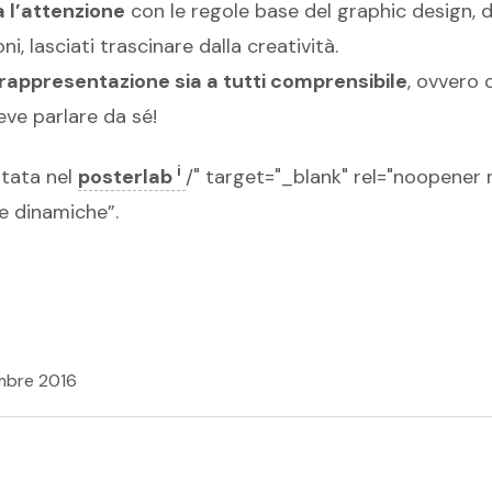
 l’attenzione
con le regole base del graphic design, de
oni, lasciati trascinare dalla creatività.
 rappresentazione sia a tutti comprensibile
, ovvero 
Deve parlare da sé!
i
ntata nel
posterlab
/" target="_blank" rel="noopener 
e dinamiche”.
mbre 2016