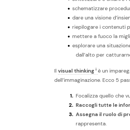
schematizzare procedure
dare una visione d’insi
riepilogare i contenuti 
mettere a fuoco la migl
esplorare una situazion
dall’alto per catturarn
i
Il
visual thinking
è un imparegg
dell’immaginazione. Ecco 5 passi
Focalizza quello che 
Raccogli tutte le inf
Assegna il ruolo di p
rappresenta.