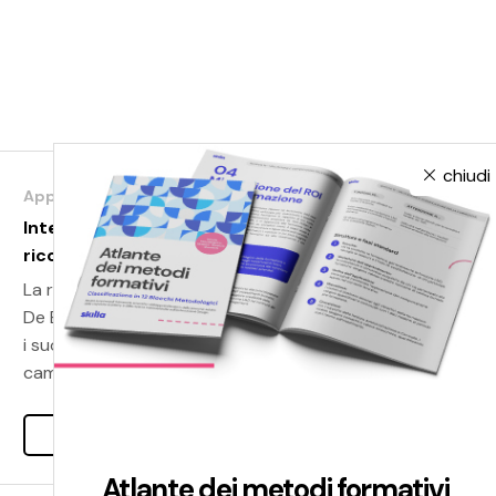
chiudi
Approfondimenti
Intervista al signor De Bias:
riconoscere i bias cognitivi
La rocambolesca storia di come il signor
De Bias ha riconosciuto
i suoi bias cognitivi e ha deciso di
cambiare.
Leggi tutto
Atlante dei metodi formativi