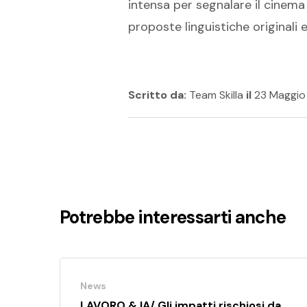
intensa per segnalare il cinema 
proposte linguistiche originali
Scritto da:
Team Skilla
il
23 Maggio
Potrebbe interessarti anche
News
LAVORO & IA/ Gli impatti rischiosi da