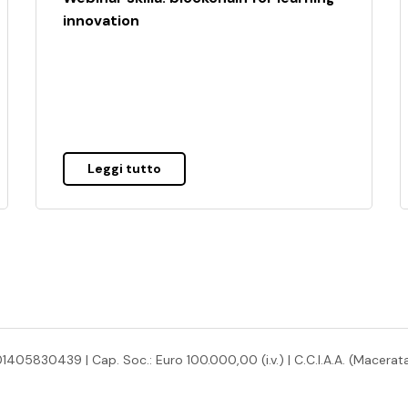
innovation
Leggi tutto
05830439 | Cap. Soc.: Euro 100.000,00 (i.v.) | C.C.I.A.A. (Macerata)