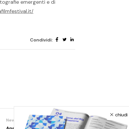
atografie emergenti e di
ilmfestival.it/
Condividi:
chiudi
News
Apprendere nell’infosfera.