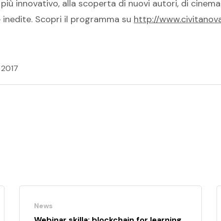
più innovativo, alla scoperta di nuovi autori, di cinem
 e inedite. Scopri il programma su
http://www.civitanovaf
 2017
News
Webinar skilla: blockchain for learning