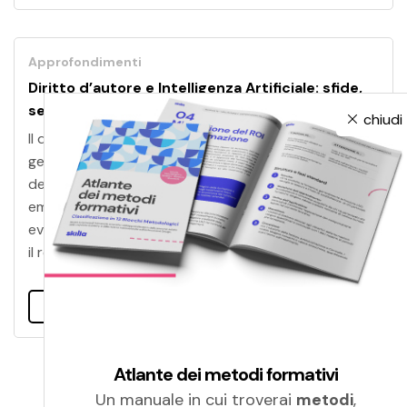
Approfondimenti
Diritto d’autore e Intelligenza Artificiale: sfide,
sentenze e AI Act
chiudi
Il diritto d’autore può essere riconosciuto su opere
generate con Intelligenza Artificiale? Dai tribunali
degli Stati Uniti a quelli della Cina, le sentenze
emesse delineano un panorama giuridico in
evoluzione. E l'Europa, come si sta posizionando con
il recente AI Act?
Leggi tutto
Atlante dei metodi formativi
Un manuale in cui troverai
metodi
,