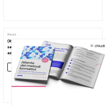
News
(Ri)esplorare la formazione. L’AI rivoluziona il
chiudi
settore: ma quanto sono consapevoli persone e
aziende?
Leggi tutto