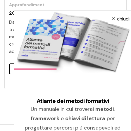
Approfondimenti
20 strumenti IA per aumentare la produttività
chiudi
Dalla gestione di progetti e appunti alla
trasformazione di scarabocchi in immagini, dai
motori di ricerca per la letteratura scientifica alla
creazione di siti web. Trova lo strumento IA più
adatto alle tue esigenze!
Leggi tutto
Atlante dei metodi formativi
Un manuale in cui troverai
metodi
,
framework
e
chiavi di lettura
per
progettare percorsi più consapevoli ed