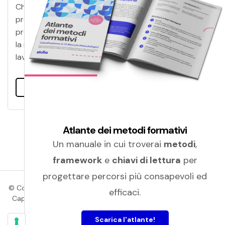
Che cos'è la mindfulness? Come possiamo
promuoverla in azienda? Quali iniziative possono
proporre le organizzazioni, e qual è il ruolo che gioca
la mindfulness nel supportare le persone che
lavorano? Lo scopriremo in quest'articolo!
Leggi tutto
Atlante dei metodi formativi
Un manuale in cui troverai
metodi
,
framework
e
chiavi di lettura
per
progettare percorsi più consapevoli ed
© Copyright 2026 Amicucci Formazione | P.IVA 01405830439 |
efficaci.
Cap. Soc.: Euro 100.000,00 (i.v.) | C.C.I.A.A. (Macerata) | R.E.A.
(149815) |
Privacy policy
|
Cookie policy
Scarica l'atlante!