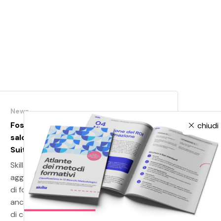
News
Fosway 9-Grid™ 2023: Skilla
chiudi
saldamente Core Challenger e anche
Suite Provider
Skilla si conferma "core challenger", a cui si
aggiunge "suite provider", ovvero in grado
di fornire oltre ai contenuti a catalogo,
anche soluzioni blended, bespoke, servizi
di coaching, consulenza e piattaforme.