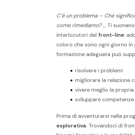
C’è un problema – Che signific
come rimediamo? …
Ti suonano 
interlocutori del
front-line
: ad
coloro che sono ogni giorno in p
formazione adeguata può supp
risolvere i problemi
migliorare la relazione co
vivere meglio la propria
sviluppare competenze.
Prima di avventurarsi nella pro
esplorativa
. Trovandoci di fro