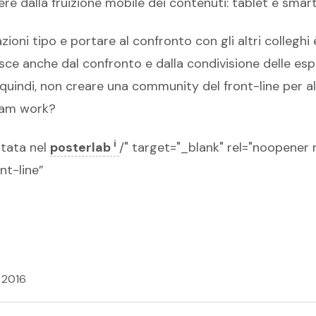
e dalla fruizione mobile dei contenuti: tablet e smar
zioni tipo e portare al confronto con gli altri colleghi
ce anche dal confronto e dalla condivisione delle esper
 quindi, non creare una community del front-line per al
team work?
i
ntata nel
posterlab
/" target="_blank" rel="noopener 
nt-line”
e 2016