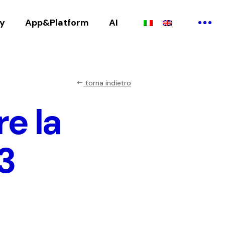
ry
App&Platform
AI
torna indietro
e la
 3