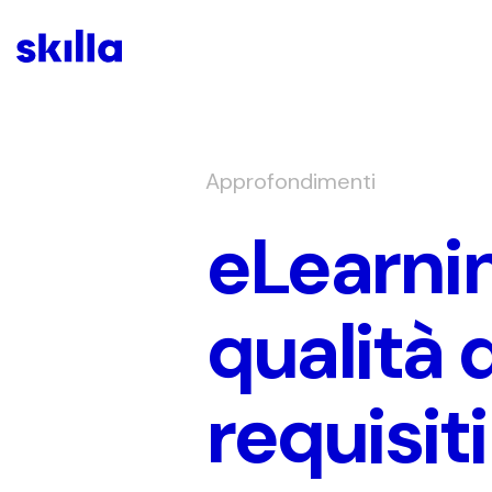
Approfondimenti
eLearnin
qualità d
requisit