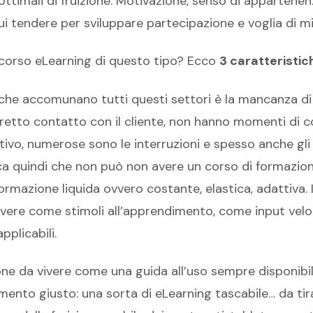
ottimali di fruizione. Motivazione, senso di appartenenza
 tendere per sviluppare partecipazione e voglia di mi
 corso eLearning di questo tipo? Ecco
3 caratteristic
che accomunano tutti questi settori è la mancanza di 
retto contatto con il cliente, non hanno momenti di 
ivo, numerose sono le interruzioni e spesso anche gli
ica quindi che non può non avere un corso di formazione
rmazione liquida ovvero costante, elastica, adattiva. 
vivere come stimoli all’apprendimento, come input velo
pplicabili.
ne da vivere come una guida all’uso sempre disponibile
mento giusto: una sorta di eLearning tascabile… da tirar