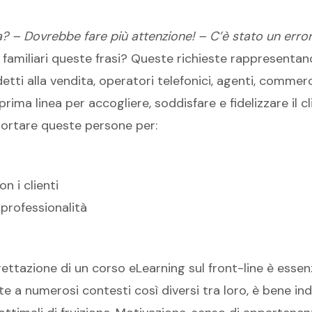
a? – Dovrebbe fare più attenzione! – C’è stato un err
familiari queste frasi? Queste richieste rappresentano 
detti alla vendita, operatori telefonici, agenti, commer
rima linea per accogliere, soddisfare e fidelizzare il c
ortare queste persone per:
n i clienti
 professionalità
gettazione di un corso eLearning sul front-line è ess
nte a numerosi contesti così diversi tra loro, è bene i