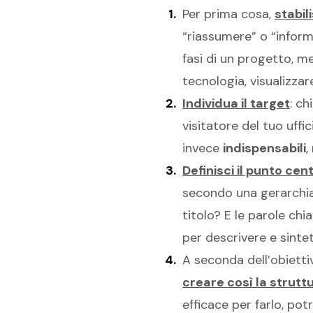
Per prima cosa,
stabil
“riassumere” o “inform
fasi di un progetto, m
tecnologia, visualizzar
Individua il target
: ch
visitatore del tuo uffic
invece
indispensabili
,
Definisci il punto cent
secondo una gerarchia,
titolo? E le parole ch
per descrivere e sint
A seconda dell’obiettiv
creare così la strutt
efficace per farlo, pot