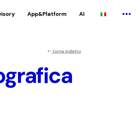
visory
App&Platform
AI
torna indietro
ografica