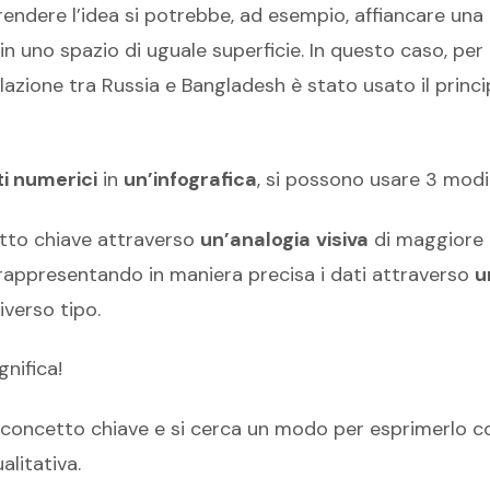
 rendere l’idea si potrebbe, ad esempio, affiancare una
n uno spazio di uguale superficie. In questo caso, per
lazione tra Russia e Bangladesh è stato usato il princi
ti numerici
in
un’infografica
, si possono usare 3 modi
etto chiave attraverso
un’analogia
visiva
di maggiore 
 rappresentando in maniera precisa i dati attraverso
u
iverso tipo.
nifica!
a il concetto chiave e si cerca un modo per esprimerlo 
alitativa.