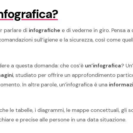
nfografica?
r parlare di
infografiche
e di vederne in giro. Pensa a
accomandazioni sull’igiene e la sicurezza, così come que
ondere a questa domanda: che cos’è
un’infografica
? Un
agini
, studiato per offrire un approfondimento parti
mento. In altre parole, un’infografica è una
informaz
e le tabelle, i diagrammi, le mappe concettuali, gli s
chiare e precise alle persone in una data situazione.