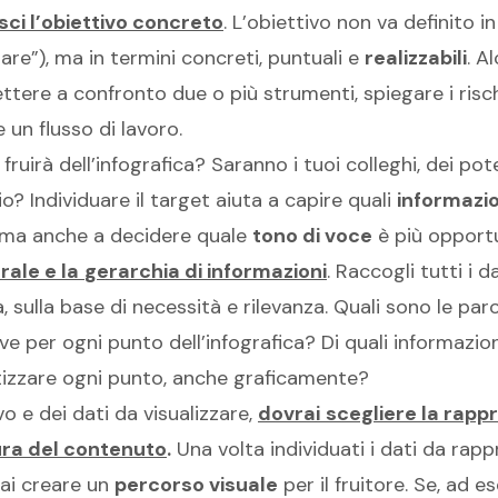
isci l’obiettivo concreto
. L’obiettivo non va definito 
are”), ma in termini concreti, puntuali e
realizzabili
. A
ettere a confronto due o più strumenti, spiegare i risch
e un flusso di lavoro.
i fruirà dell’infografica? Saranno i tuoi colleghi, dei pote
io? Individuare il target aiuta a capire quali
informazio
 ma anche a decidere quale
tono di voce
è più opportu
rale e la
gerarchia di informazioni
. Raccogli tutti i d
 sulla base di necessità e rilevanza. Quali sono le par
iave per ogni punto dell’infografica? Di quali informaz
etizzare ogni punto, anche graficamente?
o e dei dati da visualizzare,
dovrai
scegliere la rapp
ura del contenuto
.
Una volta individuati i dati da rap
rai creare un
percorso visuale
per il fruitore. Se, ad 