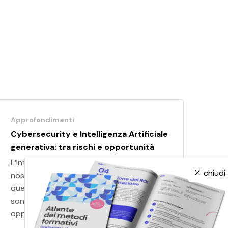
Approfondimenti
Cybersecurity e Intelligenza Artificiale
generativa: tra rischi e opportunità
L’Intelligenza Artificiale sta cambiando le
chiudi
nostre abitudini e, purtroppo, anche
quelle dei cyber criminali. Tuttavia, non ci
sono solo nuovi rischi ma anche notevoli
opportunità