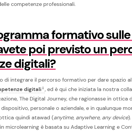
lle competenze professionali.
rogramma formativo sull
 avete poi previsto un pe
e digitali?
 di integrare il percorso formativo per dare spazio al
i
petenze digitali
, ed è qui che iniziata la nostra col
zione, The Digital Journey, che ragionasse in ottica 
asi dispositivo, personale o aziendale, e in qualunque mo
n ottica quindi atawad (
anytime, anywhere, any device
).
 in microlearning è basata su Adaptive Learning e Con