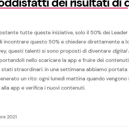
oddisfatti dei risultati di
ostante tutte queste iniziative, solo il 50% dei Lead
di incontrare questo 50% e chiedere direttamente a l
y, questi talenti si sono proposti di diventare
digita
pportandoli nello scaricare la app e fruire dei contenu
no stati straordinari: in una settimana abbiamo portata
 generato un rito: ogni lunedì mattina quando vengono ri
lla app e verifica i nuovi contenuti.
re 2021