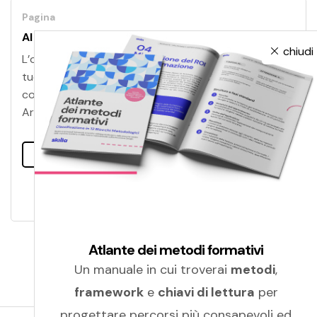
Pagina
AI
chiudi
L’offerta formativa in tema AI di Skilla per fornire ai
tuoi team le competenze e il giusto mindset per
collaborare con le tecnologie di Intelligenza
Artificiale.
Leggi tutto
Atlante dei metodi formativi
Un manuale in cui troverai
metodi
,
framework
e
chiavi di lettura
per
progettare percorsi più consapevoli ed