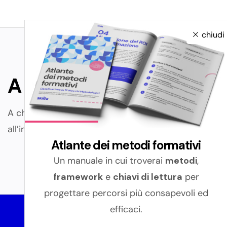
chiudi
A chi è rivolto?
A chi si occupa di
Formazione e Progettazione
all’interno della propria organizzazione.
Atlante dei metodi formativi
Un manuale in cui troverai
metodi
,
framework
e
chiavi di lettura
per
progettare percorsi più consapevoli ed
efficaci.