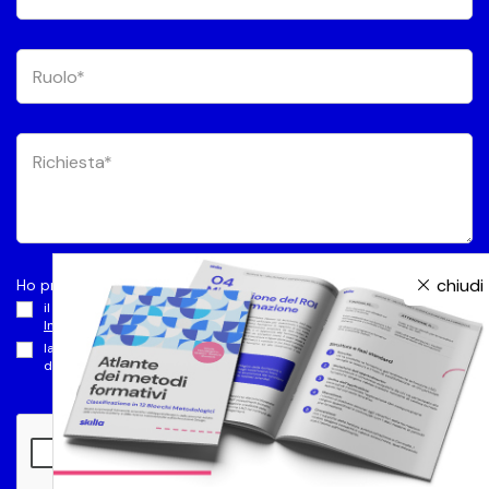
chiudi
Ho preso visione dell’
Informativa privacy
e autorizzo
il trattamento dei dati per le Finalità di Marketing (paragrafo C
Informativa privacy
)
la comunicazione a terzi dei dati volta al perseguimento delle finalità
di Marketing (paragrafo C1
Informativa privacy
)