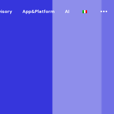
visory
App&Platform
AI