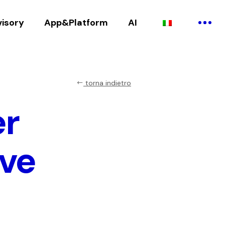
visory
App&Platform
AI
torna indietro
er
ove