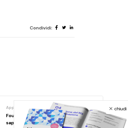
Condividi:
Approfondimenti
chiudi
Foundation models: tutto ciò che devi
sapere