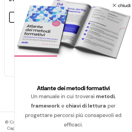
chiudi
Leggi tutto
Atlante dei metodi formativi
Un manuale in cui troverai
metodi
,
framework
e
chiavi di lettura
per
progettare percorsi più consapevoli ed
© Copyright 2026 Amicucci Formazione | P.IVA 01405830439 |
efficaci.
Cap. Soc.: Euro 100.000,00 (i.v.) | C.C.I.A.A. (Macerata) | R.E.A.