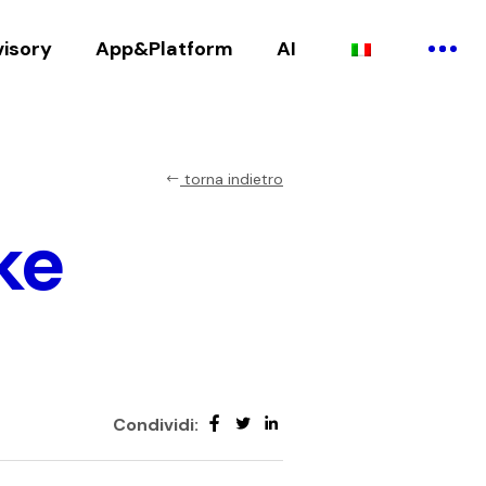
visory
App&Platform
AI
torna indietro
ke
Condividi: