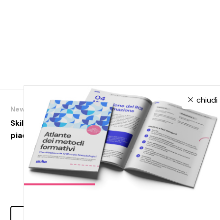
chiudi
News
Skilla: l’apprendimento diventa un
piacere
Leggi tutto