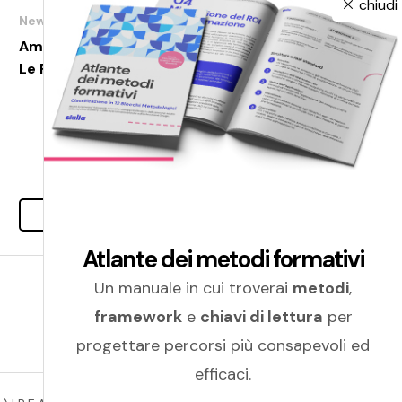
chiudi
News
Amicucci Formazione vince il premio
Le Fonti Awards 2018
Leggi tutto
Atlante dei metodi formativi
Un manuale in cui troverai
metodi
,
framework
e
chiavi di lettura
per
progettare percorsi più consapevoli ed
efficaci.