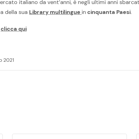
rcato italiano da vent’anni, è negli ultimi anni sbarc
za della sua
Library multilingue
in
cinquanta Paesi
.
o
clicca qui
o 2021