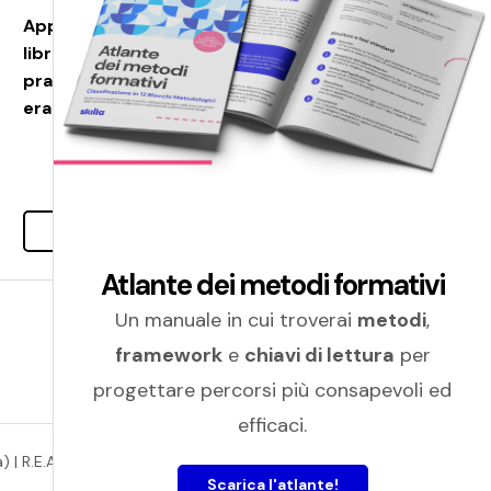
Apprendere nell’infosfera: nel nuovo
libro di Franco Amicucci le best
practice per la transizione nella digital
era
Leggi tutto
Atlante dei metodi formativi
Un manuale in cui troverai
metodi
,
framework
e
chiavi di lettura
per
progettare percorsi più consapevoli ed
efficaci.
 | R.E.A. (149815) |
Privacy policy
|
Cookie policy
Scarica l'atlante!