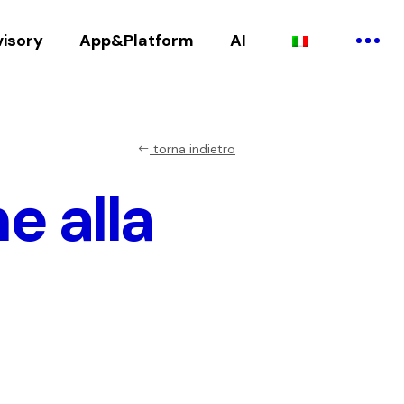
visory
App&Platform
AI
torna indietro
e alla