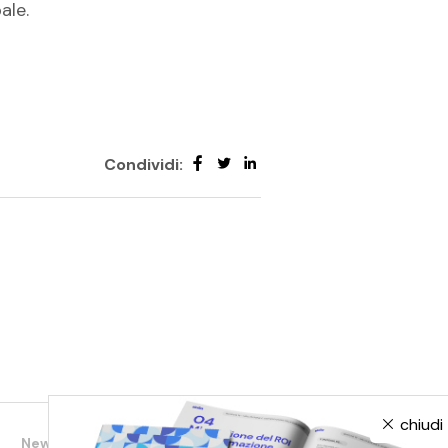
ale.
Condividi:
chiudi
News