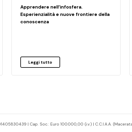
Apprendere nell’infosfera.
Esperienzialità e nuove frontiere della
conoscenza
Leggi tutto
05830439 | Cap. Soc.: Euro 100.000,00 (i.v.) | C.C.I.A.A. (Macerata)