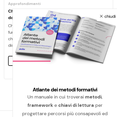
Approfondimenti
ChatGPT: cosa devi sapere in 6 semplici
chiudi
domande
Che cos’è ChatGPT? Da chi è stato creato? E come
funziona? Sei domande per scoprire tutto quello
che serve sapere su ChatGPT, il chatbot più
discusso di sempre.
Leggi tutto
Atlante dei metodi formativi
Un manuale in cui troverai
metodi
,
framework
e
chiavi di lettura
per
progettare percorsi più consapevoli ed