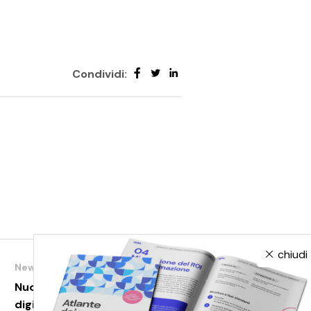
Condividi:
chiudi
News
Nuovi learningPath skilla: induction e
digital skills