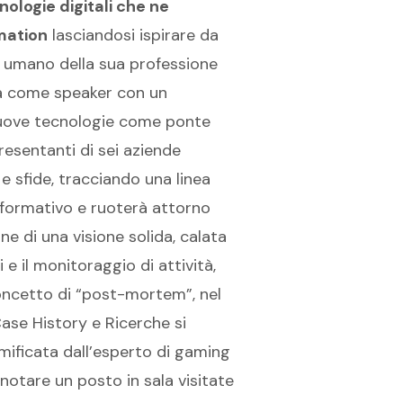
nologie digitali che ne
mation
lasciandosi ispirare da
ilo umano della sua professione
pa come speaker con un
nuove tecnologie come ponte
presentanti di sei aziende
e sfide, tracciando una linea
rà formativo e ruoterà attorno
ne di una visione solida, calata
e il monitoraggio di attività,
oncetto di “post-mortem”, nel
ase History e Ricerche si
amificata dall’esperto di gaming
enotare un posto in sala visitate