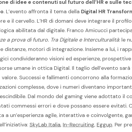
one di idee e contenuti sul futuro dell’HR e sulle tec
po
. L’evento affronta il tema della
Digital HR Transfor
re e il cervello. L’HR di domani deve integrare il prof
ogica abilitata dal digitale. Franco Amicucci parteci
 a prova di futuro. Tra Digitale e Interculturalità
: le 
e distanze, motori di integrazione. Insieme a lui, i rap
gici condivideranno visioni ed esperienze, prospettive 
isorse umane in ottica Digital. Il taglio dell’evento sa
i valore. Successi e fallimenti concorrono alla formazio
zzazioni complesse, dove i numeri diventano importanti 
cindibile. Dal mondo del gaming viene adottato il c
stati commessi errori e dove possano essere evitati. C
a a un’esperienza agile, interattiva e coinvolgente, g
l’iniziativa:
SkyLab Italia
,
In-Recruiting
,
Eggup
. Per pr