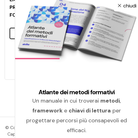
chiudi
PRESENTA GLI AMBIENTI REALIZZATI PER LA
FORMAZIONE IN EXPO 2015
Leggi tutto
Atlante dei metodi formativi
Un manuale in cui troverai
metodi
,
framework
e
chiavi di lettura
per
progettare percorsi più consapevoli ed
© Copyright 2026 Amicucci Formazione | P.IVA 01405830439 |
efficaci.
Cap. Soc.: Euro 100.000,00 (i.v.) | C.C.I.A.A. (Macerata) | R.E.A.