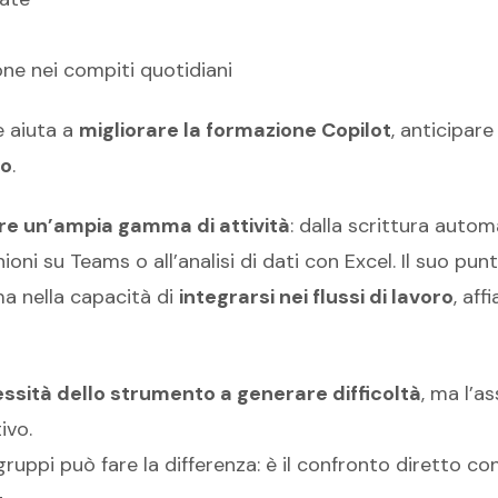
one nei compiti quotidiani
e aiuta a
migliorare la formazione Copilot
, anticipare
vo
.
are un’ampia gamma di attività
: dalla scrittura autom
nioni su Teams o all’analisi di dati con Excel. Il suo pun
ma nella capacità di
integrarsi nei flussi di lavoro
, af
ssità dello strumento a generare difficoltà
, ma l’a
ivo.
ruppi può fare la differenza: è il confronto diretto con