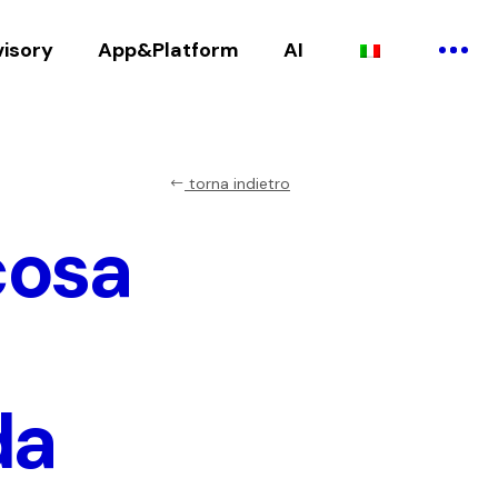
visory
App&Platform
AI
torna indietro
cosa
da