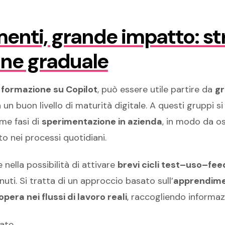
menti, grande impatto: st
ne graduale
a
formazione su Copilot
, può essere utile partire da
gr
un buon livello di maturità digitale. A questi gruppi s
rime fasi di
sperimentazione in azienda
, in modo da os
o nei processi quotidiani.
e nella possibilità di attivare
brevi cicli test–uso–fe
uti. Si tratta di un approccio basato sull’
apprendime
’opera nei flussi di lavoro reali
, raccogliendo informaz
zate