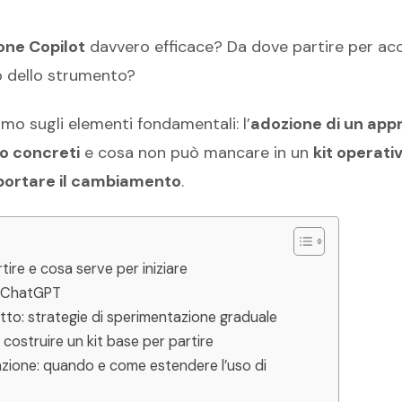
one Copilot
davvero efficace? Da dove partire per a
o dello strumento?
amo sugli elementi fondamentali: l’
adozione di un app
so concreti
e cosa non può mancare in un
kit operati
pportare il cambiamento
.
ire e cosa serve per iniziare
 e ChatGPT
atto: strategie di sperimentazione graduale
 costruire un kit base per partire
razione: quando e come estendere l’uso di