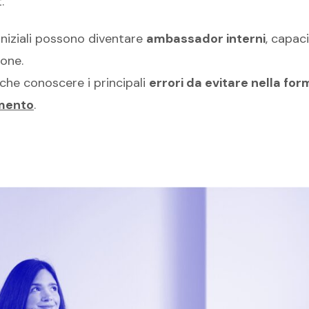
.
 iniziali possono diventare
ambassador interni
, capac
ione.
anche conoscere i principali
errori da evitare nella fo
mento
.