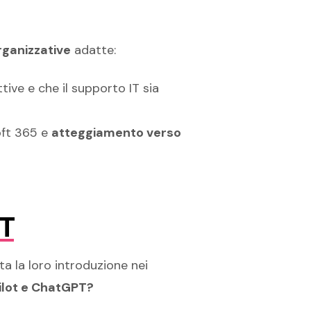
rganizzative
adatte:
tive e che il supporto IT sia
oft 365 e
atteggiamento verso
PT
uta la loro introduzione nei
pilot e ChatGPT?