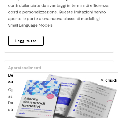
controbilanciate da svantaggi in termini di efficienza,
costi e personalizzazione. Queste limitazioni hanno
aperto le porte a una nuova classe di modelli: gli
Small Language Models
Leggi tutto
Approfondimenti
Benessere organizzativo: l’impatto di IA e
chiudi
automazione
Oggi il benessere organizzativo è una priorità per le
aziende. Scopri come l'Intelligenza Artificiale e
l'automazione influenzano il benessere sul lavoro e le
strategie per migliorarlo