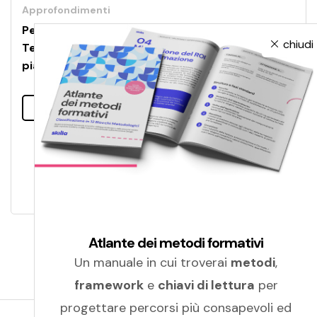
Approfondimenti
Performance management, l’esperienza
chiudi
Telecom: come comunicare positivamente i
piani di valutazione e sviluppo?
Leggi tutto
Atlante dei metodi formativi
Un manuale in cui troverai
metodi
,
framework
e
chiavi di lettura
per
progettare percorsi più consapevoli ed