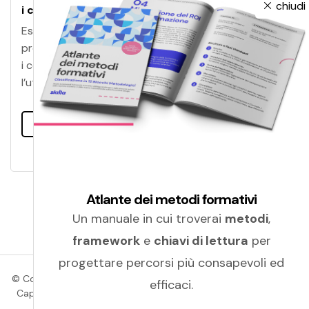
chiudi
i contenuti prodotti da IA
Esperti e politici di tutto il mondo stanno
progettando tecniche per identificare e riconoscere
i contenuti generati da IA. Tra queste, la principale è
l’utilizzo di watermark
Leggi tutto
Atlante dei metodi formativi
Un manuale in cui troverai
metodi
,
framework
e
chiavi di lettura
per
progettare percorsi più consapevoli ed
© Copyright 2026 Amicucci Formazione | P.IVA 01405830439 |
efficaci.
Cap. Soc.: Euro 100.000,00 (i.v.) | C.C.I.A.A. (Macerata) | R.E.A.
(149815) |
Privacy policy
|
Cookie policy