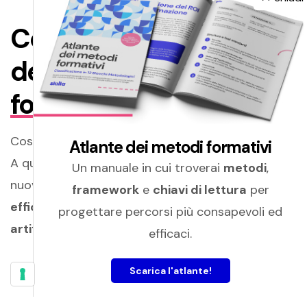
Come si sceglie tra
decine di
metodologie
formative
possibili?
Cosa rende
efficace l’apprendimento
?
Atlante dei metodi formativi
A queste domande, oggi se ne aggiunge una
Un manuale in cui troverai
metodi
,
nuova:
come far evolvere e rendere ancora più
framework
e
chiavi di lettura
per
efficace l’apprendimento con l’intelligenza
progettare percorsi più consapevoli ed
artificiale
?
efficaci.
Scarica l'atlante!