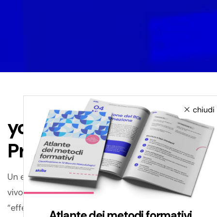
chiudi
your eLearning
Production
Un esperto di contenuti viene videoripreso dal
vivo e collocato in un ambiente 3D, animato da
“effetti speciali” come virtual slide, immagini,
Atlante dei metodi formativi